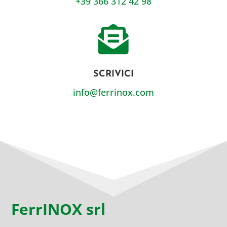
+39 366 312 42 98

SCRIVICI
info@ferrinox.com
FerrINOX srl