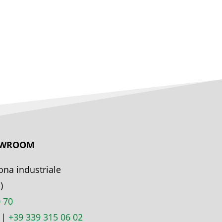
HOWROOM
ona industriale
)
 70
|
+39 339 315 06 02