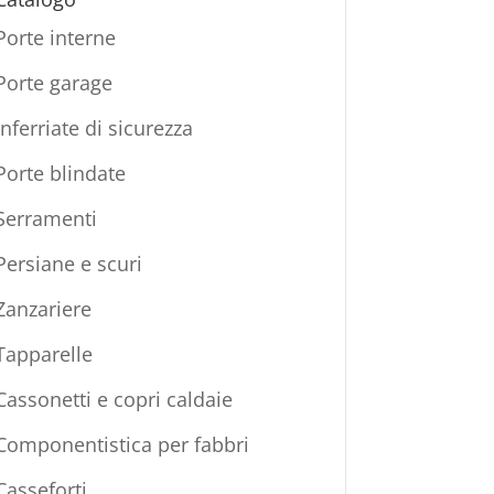
Porte interne
Porte garage
Inferriate di sicurezza
Porte blindate
Serramenti
Persiane e scuri
Zanzariere
Tapparelle
Cassonetti e copri caldaie
Componentistica per fabbri
Casseforti